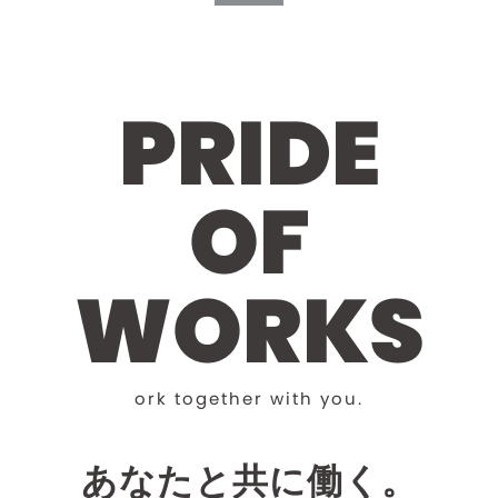
P
R
I
D
E
O
F
W
O
R
K
S
o
r
k
t
o
g
e
t
h
e
r
w
i
t
h
y
o
u
.
あなたと共に働く。