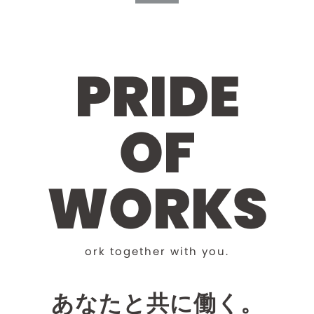
P
R
I
D
E
O
F
W
O
R
K
S
o
r
k
t
o
g
e
t
h
e
r
w
i
t
h
y
o
u
.
あなたと共に働く。