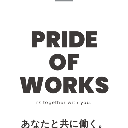
P
R
I
D
E
O
F
W
O
R
K
S
r
k
t
o
g
e
t
h
e
r
w
i
t
h
y
o
u
.
あなたと共に働く。