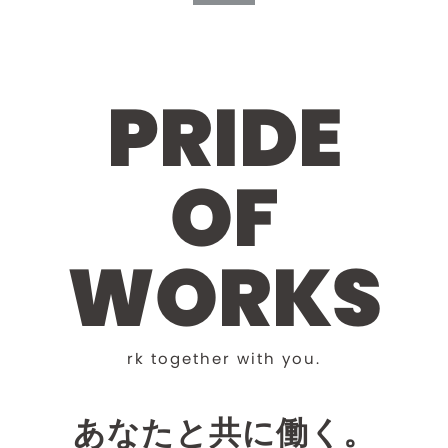
P
R
I
D
E
O
F
W
O
R
K
S
r
k
t
o
g
e
t
h
e
r
w
i
t
h
y
o
u
.
あなたと共に働く。