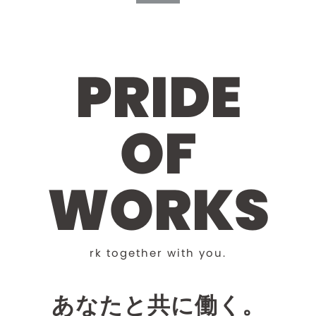
P
R
I
D
E
O
F
W
O
R
K
S
r
k
t
o
g
e
t
h
e
r
w
i
t
h
y
o
u
.
あなたと共に働く。