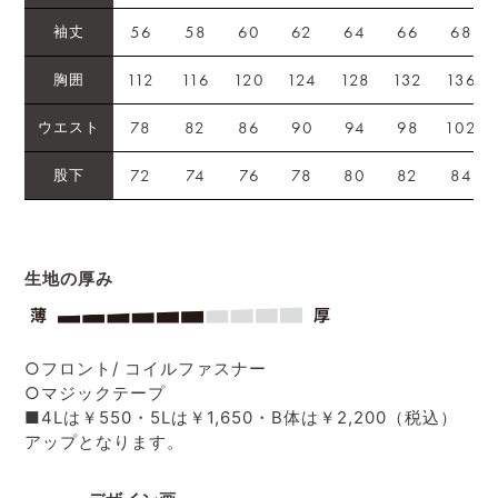
56
58
60
62
64
66
68
袖丈
112
116
120
124
128
132
136
胸囲
78
82
86
90
94
98
102
ウエスト
72
74
76
78
80
82
84
股下
生地の厚み
○フロント/ コイルファスナー
○マジックテープ
■4Lは￥550・5Lは￥1,650・B体は￥2,200（税込）
アップとなります。