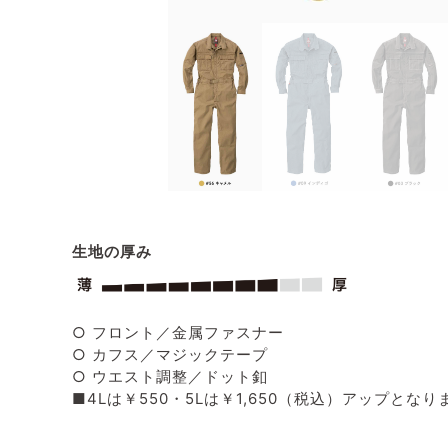
生地の厚み
○ フロント／金属ファスナー
○ カフス／マジックテープ
○ ウエスト調整／ドット釦
■4Lは￥550・5Lは￥1,650（税込）アップとなり