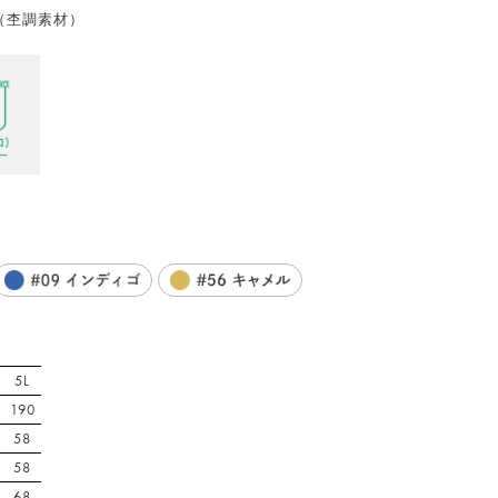
 （杢調素材）
5L
190
58
58
68