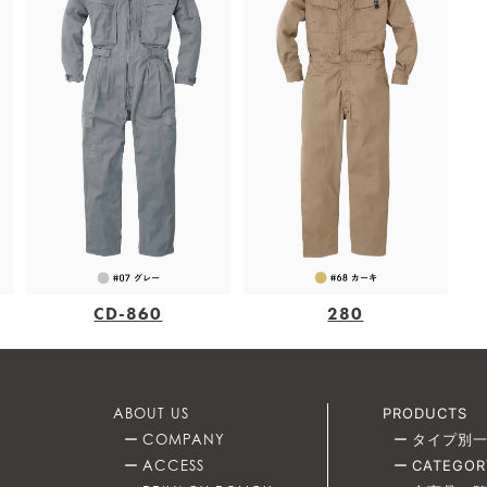
CD-860
280
ABOUT US
PRODUCTS
COMPANY
タイプ別
ACCESS
CATEGOR