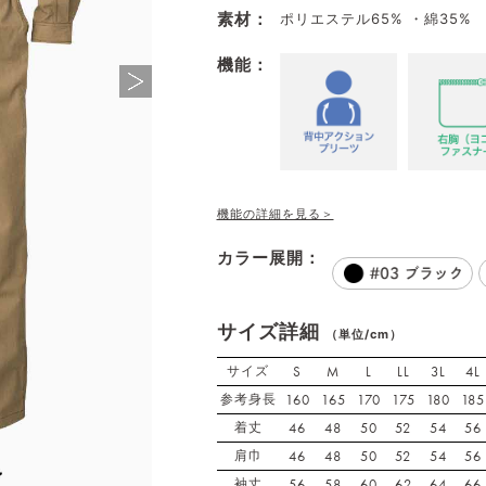
素材：
ポリエステル65% ・綿35%
機能：
機能の詳細を見る＞
カラー展開：
サイズ詳細
（単位/cm）
サイズ
S
M
L
LL
3L
4L
参考身長
160
165
170
175
180
185
着丈
46
48
50
52
54
56
肩巾
46
48
50
52
54
56
袖丈
56
58
60
62
64
66