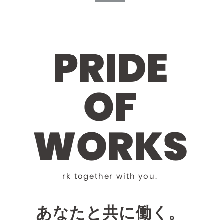
P
R
I
D
E
O
F
W
O
R
K
S
r
k
t
o
g
e
t
h
e
r
w
i
t
h
y
o
u
.
あなたと共に働く。